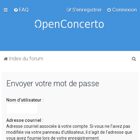
FAQ
S’enregistrer
Connexion
R
Index du forum
e
c
Envoyer votre mot de passe
h
e
Nom d’utilisateur :
r
c
h
Adresse courriel :
Adresse courriel associée à votre compte. Si vous ne l’avez pas
e
modifiée via votre panneau d’utilisateur, il s’agit de l’adresse que
r
vous avez fournie lors de votre enregistrement.