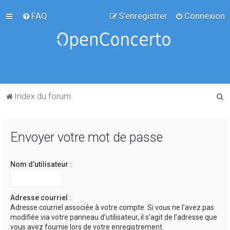
FAQ
S’enregistrer
Connexion
R
Index du forum
e
c
Envoyer votre mot de passe
h
e
Nom d’utilisateur :
r
c
h
Adresse courriel :
Adresse courriel associée à votre compte. Si vous ne l’avez pas
e
modifiée via votre panneau d’utilisateur, il s’agit de l’adresse que
r
vous avez fournie lors de votre enregistrement.