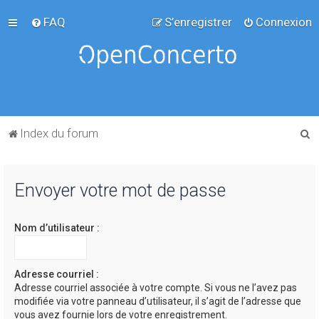
FAQ
S’enregistrer
Connexion
R
Index du forum
e
c
Envoyer votre mot de passe
h
e
Nom d’utilisateur :
r
c
h
Adresse courriel :
Adresse courriel associée à votre compte. Si vous ne l’avez pas
e
modifiée via votre panneau d’utilisateur, il s’agit de l’adresse que
r
vous avez fournie lors de votre enregistrement.