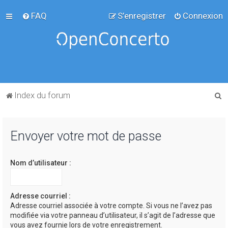
FAQ
S’enregistrer
Connexion
R
Index du forum
e
c
Envoyer votre mot de passe
h
e
Nom d’utilisateur :
r
c
h
Adresse courriel :
Adresse courriel associée à votre compte. Si vous ne l’avez pas
e
modifiée via votre panneau d’utilisateur, il s’agit de l’adresse que
r
vous avez fournie lors de votre enregistrement.