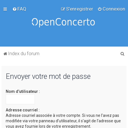
FAQ
S’enregistrer
Connexion
R
Index du forum
e
c
Envoyer votre mot de passe
h
e
Nom d’utilisateur :
r
c
h
Adresse courriel :
Adresse courriel associée à votre compte. Si vous ne l’avez pas
e
modifiée via votre panneau d’utilisateur, il s’agit de l’adresse que
r
vous avez fournie lors de votre enregistrement.