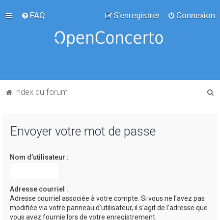
FAQ
S’enregistrer
Connexion
R
Index du forum
e
c
Envoyer votre mot de passe
h
e
Nom d’utilisateur :
r
c
h
Adresse courriel :
Adresse courriel associée à votre compte. Si vous ne l’avez pas
e
modifiée via votre panneau d’utilisateur, il s’agit de l’adresse que
r
vous avez fournie lors de votre enregistrement.