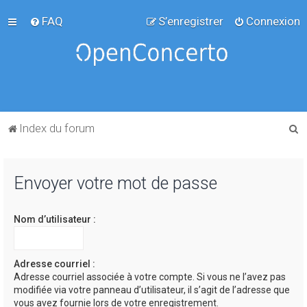
FAQ
S’enregistrer
Connexion
R
Index du forum
e
c
Envoyer votre mot de passe
h
e
Nom d’utilisateur :
r
c
h
Adresse courriel :
Adresse courriel associée à votre compte. Si vous ne l’avez pas
e
modifiée via votre panneau d’utilisateur, il s’agit de l’adresse que
r
vous avez fournie lors de votre enregistrement.