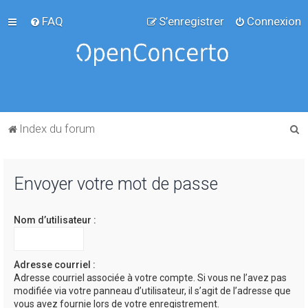
FAQ
S’enregistrer
Connexion
R
Index du forum
e
c
Envoyer votre mot de passe
h
e
Nom d’utilisateur :
r
c
h
Adresse courriel :
Adresse courriel associée à votre compte. Si vous ne l’avez pas
e
modifiée via votre panneau d’utilisateur, il s’agit de l’adresse que
r
vous avez fournie lors de votre enregistrement.