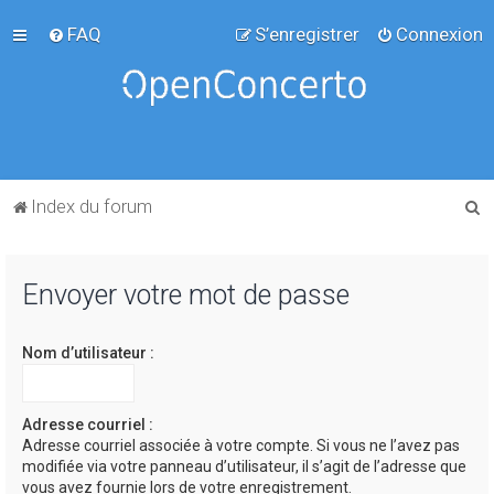
FAQ
S’enregistrer
Connexion
R
Index du forum
e
c
Envoyer votre mot de passe
h
e
Nom d’utilisateur :
r
c
h
Adresse courriel :
Adresse courriel associée à votre compte. Si vous ne l’avez pas
e
modifiée via votre panneau d’utilisateur, il s’agit de l’adresse que
r
vous avez fournie lors de votre enregistrement.