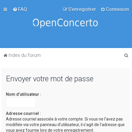
FAQ
S’enregistrer
Connexion
R
Index du forum
e
c
Envoyer votre mot de passe
h
e
Nom d’utilisateur :
r
c
h
Adresse courriel :
Adresse courriel associée à votre compte. Si vous ne l’avez pas
e
modifiée via votre panneau d’utilisateur, il s’agit de l’adresse que
r
vous avez fournie lors de votre enregistrement.