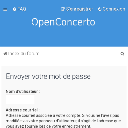
FAQ
S’enregistrer
Connexion
R
Index du forum
e
c
Envoyer votre mot de passe
h
e
Nom d’utilisateur :
r
c
h
Adresse courriel :
Adresse courriel associée à votre compte. Si vous ne l’avez pas
e
modifiée via votre panneau d’utilisateur, il s’agit de l’adresse que
r
vous avez fournie lors de votre enregistrement.