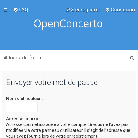
FAQ
S’enregistrer
Connexion
R
Index du forum
e
c
Envoyer votre mot de passe
h
e
Nom d’utilisateur :
r
c
h
Adresse courriel :
Adresse courriel associée à votre compte. Si vous ne l’avez pas
e
modifiée via votre panneau d’utilisateur, il s’agit de l’adresse que
r
vous avez fournie lors de votre enregistrement.