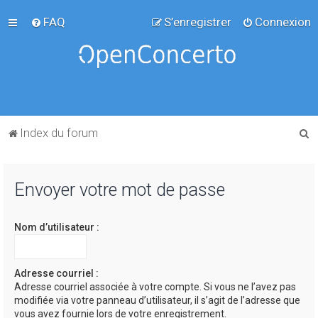
FAQ
S’enregistrer
Connexion
R
Index du forum
e
c
Envoyer votre mot de passe
h
e
Nom d’utilisateur :
r
c
h
Adresse courriel :
Adresse courriel associée à votre compte. Si vous ne l’avez pas
e
modifiée via votre panneau d’utilisateur, il s’agit de l’adresse que
r
vous avez fournie lors de votre enregistrement.