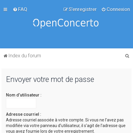
FAQ
S’enregistrer
Connexion
R
Index du forum
e
c
Envoyer votre mot de passe
h
e
Nom d’utilisateur :
r
c
h
Adresse courriel :
Adresse courriel associée à votre compte. Si vous ne l’avez pas
e
modifiée via votre panneau d’utilisateur, il s’agit de l’adresse que
r
vous avez fournie lors de votre enregistrement.