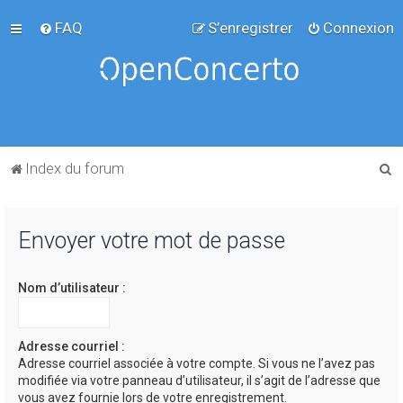
FAQ
S’enregistrer
Connexion
R
Index du forum
e
c
Envoyer votre mot de passe
h
e
Nom d’utilisateur :
r
c
h
Adresse courriel :
Adresse courriel associée à votre compte. Si vous ne l’avez pas
e
modifiée via votre panneau d’utilisateur, il s’agit de l’adresse que
r
vous avez fournie lors de votre enregistrement.