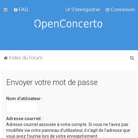
FAQ
S’enregistrer
Connexion
R
Index du forum
e
c
Envoyer votre mot de passe
h
e
Nom d’utilisateur :
r
c
h
Adresse courriel :
Adresse courriel associée à votre compte. Si vous ne l’avez pas
e
modifiée via votre panneau d’utilisateur, il s’agit de l’adresse que
r
vous avez fournie lors de votre enregistrement.