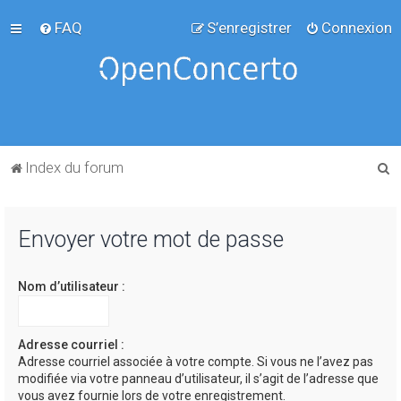
FAQ
S’enregistrer
Connexion
R
Index du forum
e
c
Envoyer votre mot de passe
h
e
Nom d’utilisateur :
r
c
h
Adresse courriel :
Adresse courriel associée à votre compte. Si vous ne l’avez pas
e
modifiée via votre panneau d’utilisateur, il s’agit de l’adresse que
r
vous avez fournie lors de votre enregistrement.