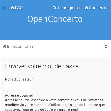
FAQ
S’enregistrer
Connexion
R
Index du forum
e
c
Envoyer votre mot de passe
h
e
Nom d’utilisateur :
r
c
h
Adresse courriel :
Adresse courriel associée à votre compte. Si vous ne l’avez pas
e
modifiée via votre panneau d’utilisateur, il s’agit de l’adresse que
r
vous avez fournie lors de votre enregistrement.