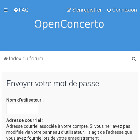
FAQ
S’enregistrer
Connexion
R
Index du forum
e
c
Envoyer votre mot de passe
h
e
Nom d’utilisateur :
r
c
h
Adresse courriel :
Adresse courriel associée à votre compte. Si vous ne l’avez pas
e
modifiée via votre panneau d’utilisateur, il s’agit de l’adresse que
r
vous avez fournie lors de votre enregistrement.