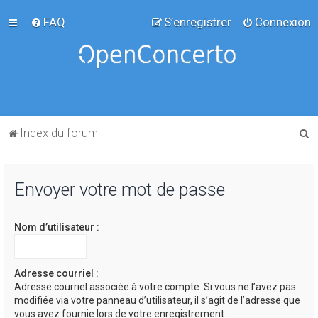
FAQ
S’enregistrer
Connexion
R
Index du forum
e
c
Envoyer votre mot de passe
h
e
Nom d’utilisateur :
r
c
h
Adresse courriel :
Adresse courriel associée à votre compte. Si vous ne l’avez pas
e
modifiée via votre panneau d’utilisateur, il s’agit de l’adresse que
r
vous avez fournie lors de votre enregistrement.