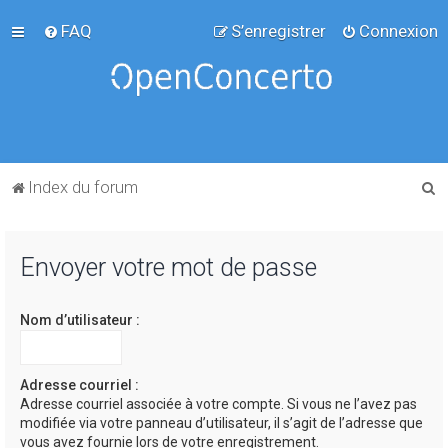
FAQ
S’enregistrer
Connexion
R
Index du forum
e
c
Envoyer votre mot de passe
h
e
Nom d’utilisateur :
r
c
h
Adresse courriel :
Adresse courriel associée à votre compte. Si vous ne l’avez pas
e
modifiée via votre panneau d’utilisateur, il s’agit de l’adresse que
r
vous avez fournie lors de votre enregistrement.