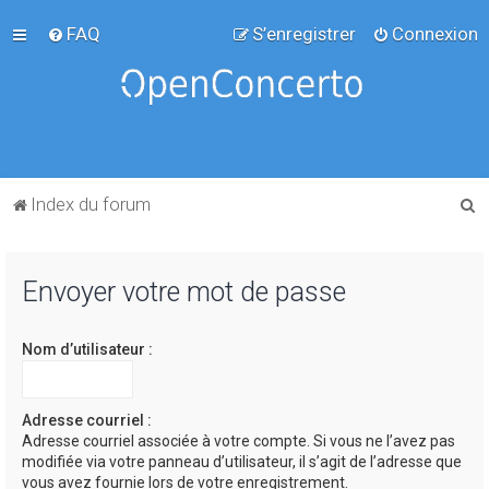
FAQ
S’enregistrer
Connexion
R
Index du forum
e
c
Envoyer votre mot de passe
h
e
Nom d’utilisateur :
r
c
h
Adresse courriel :
Adresse courriel associée à votre compte. Si vous ne l’avez pas
e
modifiée via votre panneau d’utilisateur, il s’agit de l’adresse que
r
vous avez fournie lors de votre enregistrement.