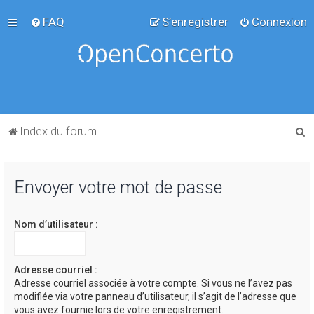
FAQ
S’enregistrer
Connexion
R
Index du forum
e
c
Envoyer votre mot de passe
h
e
Nom d’utilisateur :
r
c
h
Adresse courriel :
Adresse courriel associée à votre compte. Si vous ne l’avez pas
e
modifiée via votre panneau d’utilisateur, il s’agit de l’adresse que
r
vous avez fournie lors de votre enregistrement.