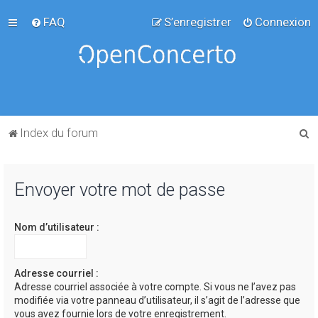
FAQ
S’enregistrer
Connexion
R
Index du forum
e
c
Envoyer votre mot de passe
h
e
Nom d’utilisateur :
r
c
h
Adresse courriel :
Adresse courriel associée à votre compte. Si vous ne l’avez pas
e
modifiée via votre panneau d’utilisateur, il s’agit de l’adresse que
r
vous avez fournie lors de votre enregistrement.