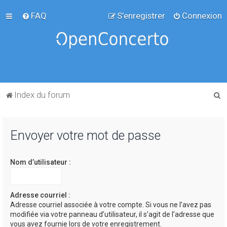
FAQ
S’enregistrer
Connexion
R
Index du forum
e
c
Envoyer votre mot de passe
h
e
Nom d’utilisateur :
r
c
h
Adresse courriel :
Adresse courriel associée à votre compte. Si vous ne l’avez pas
e
modifiée via votre panneau d’utilisateur, il s’agit de l’adresse que
r
vous avez fournie lors de votre enregistrement.