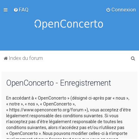
FAQ
Connexion
R
Index du forum
e
c
OpenConcerto - Enregistrement
h
e
En accédant à « OpenConcerto » (désigné ci-après par « nous »,
r
« notre », « nos », « OpenConcerto »,
c
« https://www.openconcerto.org/forum »), vous acceptez d’être
légalement responsable des conditions suivantes. Si vous
h
n’acceptez pas d’être légalement responsable de toutes les
e
conditions suivantes, alors n’accédez pas et/ou n’utilisez pas
« OpenConcerto ». Nous pouvons modifier celles-ci à n’importe
r