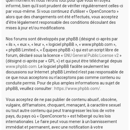
quel moment et nous ferons tout pour que vous en soyez
informé, bien qu’il soit prudent de vérifier régulièrement celles-ci
par vous-même. Si vous continuez d’utiliser « OpenConcerto »
alors que des changements ont été effectués, vous acceptez
d’être légalement responsable des conditions découlant des
mises à jour et/ou modifications.
Nos forums sont développés par phpBB (désigné ci-après par
« ils », « eux », « leur », « logiciel phpBB », « www.phpbb.com »,
« phpBB Limited », « Équipes phpBB ») qui est un script libre de
forum, déclaré sous la licence «
GNU General Public License v2
»
(désigné ci-après par « GPL ») et qui peut être téléchargé depuis
www.phpbb.com
. Le logiciel phpBB facilite seulement les
discussions sur Internet. phpBB Limited n’est pas responsable de
ce que nous acceptons ou n’acceptons pas comme contenu ou
conduite permis. Pour de plus amples informations au sujet de
phpBB, veuillez consulter :
https://www.phpbb.com/
.
Vous acceptez de ne pas publier de contenu abusif, obscène,
vulgaire, diffamatoire, choquant, menaçant, à caractère sexuel
ou tout autre contenu qui peut transgresser les lois de votre
pays, du pays où « OpenConcerto » est hébergé ou les lois
internationales. Le faire peut vous mener à un bannissement
immédiat et permanent, avec une notification à votre