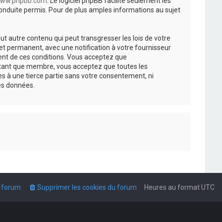
ww.phpbb.com
. Le logiciel phpBB facilite seulement les
nduite permis. Pour de plus amples informations au sujet
t autre contenu qui peut transgresser les lois de votre
t permanent, avec une notification à votre fournisseur
ment de ces conditions. Vous acceptez que
n tant que membre, vous acceptez que toutes les
s à une tierce partie sans votre consentement, ni
es données.
u forum
Supprimer les cookies du forum
Heures au format
UTC