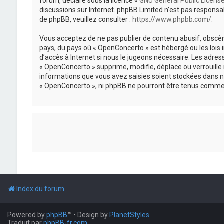
forum, déclaré sous la licence «
GNU General Public Licens
discussions sur Internet. phpBB Limited n’est pas respon
de phpBB, veuillez consulter :
https://www.phpbb.com/
.
Vous acceptez de ne pas publier de contenu abusif, obscène
pays, du pays où « OpenConcerto » est hébergé ou les lois
d’accès à Internet si nous le jugeons nécessaire. Les adr
« OpenConcerto » supprime, modifie, déplace ou verrouille
informations que vous avez saisies soient stockées dans n
« OpenConcerto », ni phpBB ne pourront être tenus comme 
Index du forum
Powered by
phpBB
™
• Design by
PlanetStyles
Traduit par
phpBB-fr.com