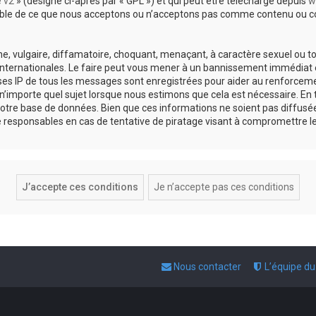
e v2
» (désigné ci-après par « GPL ») et qui peut être téléchargé depuis
w
sable de ce que nous acceptons ou n’acceptons pas comme contenu ou co
, vulgaire, diffamatoire, choquant, menaçant, à caractère sexuel ou tou
 internationales. Le faire peut vous mener à un bannissement immédiat e
esses IP de tous les messages sont enregistrées pour aider au renforce
 n’importe quel sujet lorsque nous estimons que cela est nécessaire. E
otre base de données. Bien que ces informations ne soient pas diffusée
responsables en cas de tentative de piratage visant à compromettre l
Nous contacter
L’équipe d