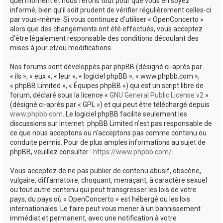
quel moment et nous ferons tout pour que vous en soyez
informé, bien qu’il soit prudent de vérifier régulièrement celles-ci
par vous-même. Si vous continuez d’utiliser « OpenConcerto »
alors que des changements ont été effectués, vous acceptez
d’être légalement responsable des conditions découlant des
mises à jour et/ou modifications.
Nos forums sont développés par phpBB (désigné ci-après par
« ils », « eux », « leur », « logiciel phpBB », « www.phpbb.com »,
« phpBB Limited », « Équipes phpBB ») qui est un script libre de
forum, déclaré sous la licence «
GNU General Public License v2
»
(désigné ci-après par « GPL ») et qui peut être téléchargé depuis
www.phpbb.com
. Le logiciel phpBB facilite seulement les
discussions sur Internet. phpBB Limited n’est pas responsable de
ce que nous acceptons ou n’acceptons pas comme contenu ou
conduite permis. Pour de plus amples informations au sujet de
phpBB, veuillez consulter :
https://www.phpbb.com/
.
Vous acceptez de ne pas publier de contenu abusif, obscène,
vulgaire, diffamatoire, choquant, menaçant, à caractère sexuel
ou tout autre contenu qui peut transgresser les lois de votre
pays, du pays où « OpenConcerto » est hébergé ou les lois
internationales. Le faire peut vous mener à un bannissement
immédiat et permanent, avec une notification à votre