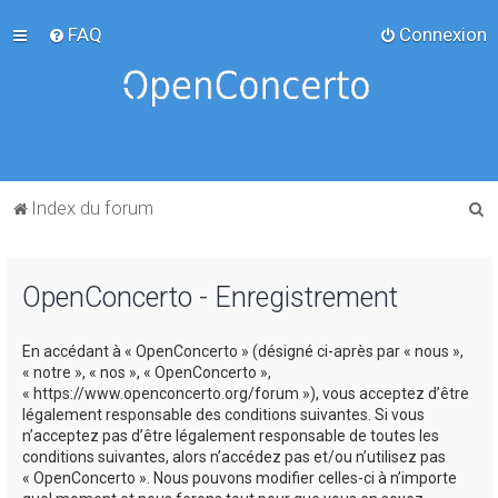
FAQ
Connexion
R
Index du forum
e
c
OpenConcerto - Enregistrement
h
e
En accédant à « OpenConcerto » (désigné ci-après par « nous »,
r
« notre », « nos », « OpenConcerto »,
c
« https://www.openconcerto.org/forum »), vous acceptez d’être
légalement responsable des conditions suivantes. Si vous
h
n’acceptez pas d’être légalement responsable de toutes les
e
conditions suivantes, alors n’accédez pas et/ou n’utilisez pas
« OpenConcerto ». Nous pouvons modifier celles-ci à n’importe
r