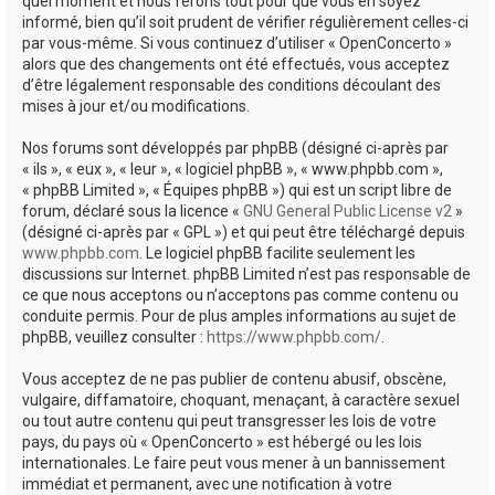
quel moment et nous ferons tout pour que vous en soyez
informé, bien qu’il soit prudent de vérifier régulièrement celles-ci
par vous-même. Si vous continuez d’utiliser « OpenConcerto »
alors que des changements ont été effectués, vous acceptez
d’être légalement responsable des conditions découlant des
mises à jour et/ou modifications.
Nos forums sont développés par phpBB (désigné ci-après par
« ils », « eux », « leur », « logiciel phpBB », « www.phpbb.com »,
« phpBB Limited », « Équipes phpBB ») qui est un script libre de
forum, déclaré sous la licence «
GNU General Public License v2
»
(désigné ci-après par « GPL ») et qui peut être téléchargé depuis
www.phpbb.com
. Le logiciel phpBB facilite seulement les
discussions sur Internet. phpBB Limited n’est pas responsable de
ce que nous acceptons ou n’acceptons pas comme contenu ou
conduite permis. Pour de plus amples informations au sujet de
phpBB, veuillez consulter :
https://www.phpbb.com/
.
Vous acceptez de ne pas publier de contenu abusif, obscène,
vulgaire, diffamatoire, choquant, menaçant, à caractère sexuel
ou tout autre contenu qui peut transgresser les lois de votre
pays, du pays où « OpenConcerto » est hébergé ou les lois
internationales. Le faire peut vous mener à un bannissement
immédiat et permanent, avec une notification à votre