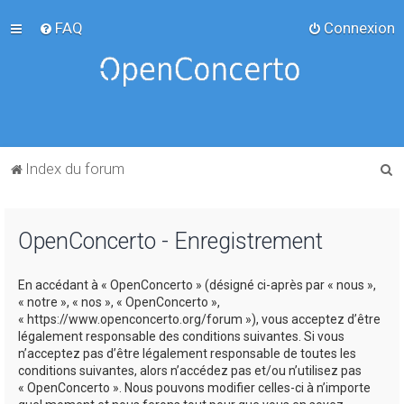
FAQ
Connexion
R
Index du forum
e
c
OpenConcerto - Enregistrement
h
e
En accédant à « OpenConcerto » (désigné ci-après par « nous »,
r
« notre », « nos », « OpenConcerto »,
c
« https://www.openconcerto.org/forum »), vous acceptez d’être
légalement responsable des conditions suivantes. Si vous
h
n’acceptez pas d’être légalement responsable de toutes les
e
conditions suivantes, alors n’accédez pas et/ou n’utilisez pas
« OpenConcerto ». Nous pouvons modifier celles-ci à n’importe
r