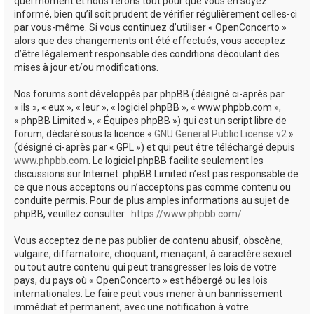
quel moment et nous ferons tout pour que vous en soyez
informé, bien qu’il soit prudent de vérifier régulièrement celles-ci
par vous-même. Si vous continuez d’utiliser « OpenConcerto »
alors que des changements ont été effectués, vous acceptez
d’être légalement responsable des conditions découlant des
mises à jour et/ou modifications.
Nos forums sont développés par phpBB (désigné ci-après par
« ils », « eux », « leur », « logiciel phpBB », « www.phpbb.com »,
« phpBB Limited », « Équipes phpBB ») qui est un script libre de
forum, déclaré sous la licence «
GNU General Public License v2
»
(désigné ci-après par « GPL ») et qui peut être téléchargé depuis
www.phpbb.com
. Le logiciel phpBB facilite seulement les
discussions sur Internet. phpBB Limited n’est pas responsable de
ce que nous acceptons ou n’acceptons pas comme contenu ou
conduite permis. Pour de plus amples informations au sujet de
phpBB, veuillez consulter :
https://www.phpbb.com/
.
Vous acceptez de ne pas publier de contenu abusif, obscène,
vulgaire, diffamatoire, choquant, menaçant, à caractère sexuel
ou tout autre contenu qui peut transgresser les lois de votre
pays, du pays où « OpenConcerto » est hébergé ou les lois
internationales. Le faire peut vous mener à un bannissement
immédiat et permanent, avec une notification à votre