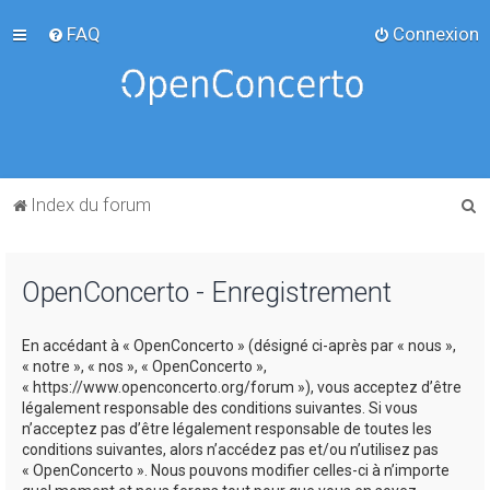
FAQ
Connexion
R
Index du forum
e
c
OpenConcerto - Enregistrement
h
e
En accédant à « OpenConcerto » (désigné ci-après par « nous »,
r
« notre », « nos », « OpenConcerto »,
c
« https://www.openconcerto.org/forum »), vous acceptez d’être
légalement responsable des conditions suivantes. Si vous
h
n’acceptez pas d’être légalement responsable de toutes les
e
conditions suivantes, alors n’accédez pas et/ou n’utilisez pas
« OpenConcerto ». Nous pouvons modifier celles-ci à n’importe
r