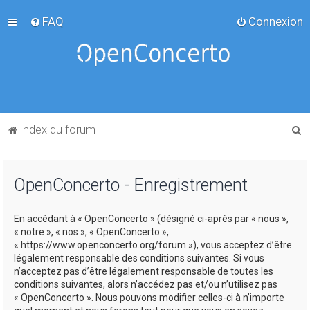
FAQ
Connexion
R
Index du forum
e
c
OpenConcerto - Enregistrement
h
e
En accédant à « OpenConcerto » (désigné ci-après par « nous »,
r
« notre », « nos », « OpenConcerto »,
c
« https://www.openconcerto.org/forum »), vous acceptez d’être
légalement responsable des conditions suivantes. Si vous
h
n’acceptez pas d’être légalement responsable de toutes les
e
conditions suivantes, alors n’accédez pas et/ou n’utilisez pas
« OpenConcerto ». Nous pouvons modifier celles-ci à n’importe
r