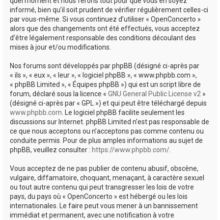
quel moment et nous ferons tout pour que vous en soyez
informé, bien qu’il soit prudent de vérifier régulièrement celles-ci
par vous-même. Si vous continuez d’utiliser « OpenConcerto »
alors que des changements ont été effectués, vous acceptez
d’être légalement responsable des conditions découlant des
mises à jour et/ou modifications.
Nos forums sont développés par phpBB (désigné ci-après par
« ils », « eux », « leur », « logiciel phpBB », « www.phpbb.com »,
« phpBB Limited », « Équipes phpBB ») qui est un script libre de
forum, déclaré sous la licence «
GNU General Public License v2
»
(désigné ci-après par « GPL ») et qui peut être téléchargé depuis
www.phpbb.com
. Le logiciel phpBB facilite seulement les
discussions sur Internet. phpBB Limited n’est pas responsable de
ce que nous acceptons ou n’acceptons pas comme contenu ou
conduite permis. Pour de plus amples informations au sujet de
phpBB, veuillez consulter :
https://www.phpbb.com/
.
Vous acceptez de ne pas publier de contenu abusif, obscène,
vulgaire, diffamatoire, choquant, menaçant, à caractère sexuel
ou tout autre contenu qui peut transgresser les lois de votre
pays, du pays où « OpenConcerto » est hébergé ou les lois
internationales. Le faire peut vous mener à un bannissement
immédiat et permanent, avec une notification à votre