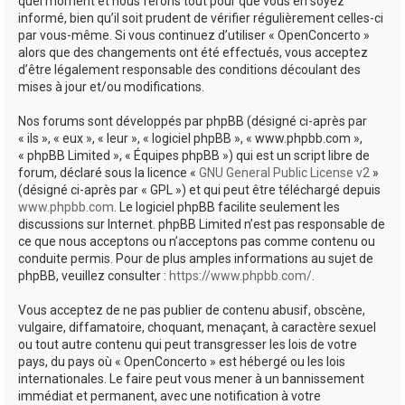
quel moment et nous ferons tout pour que vous en soyez
informé, bien qu’il soit prudent de vérifier régulièrement celles-ci
par vous-même. Si vous continuez d’utiliser « OpenConcerto »
alors que des changements ont été effectués, vous acceptez
d’être légalement responsable des conditions découlant des
mises à jour et/ou modifications.
Nos forums sont développés par phpBB (désigné ci-après par
« ils », « eux », « leur », « logiciel phpBB », « www.phpbb.com »,
« phpBB Limited », « Équipes phpBB ») qui est un script libre de
forum, déclaré sous la licence «
GNU General Public License v2
»
(désigné ci-après par « GPL ») et qui peut être téléchargé depuis
www.phpbb.com
. Le logiciel phpBB facilite seulement les
discussions sur Internet. phpBB Limited n’est pas responsable de
ce que nous acceptons ou n’acceptons pas comme contenu ou
conduite permis. Pour de plus amples informations au sujet de
phpBB, veuillez consulter :
https://www.phpbb.com/
.
Vous acceptez de ne pas publier de contenu abusif, obscène,
vulgaire, diffamatoire, choquant, menaçant, à caractère sexuel
ou tout autre contenu qui peut transgresser les lois de votre
pays, du pays où « OpenConcerto » est hébergé ou les lois
internationales. Le faire peut vous mener à un bannissement
immédiat et permanent, avec une notification à votre