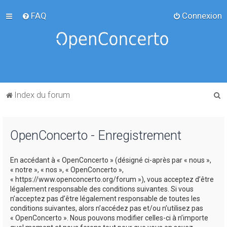
FAQ
Connexion
R
Index du forum
e
c
OpenConcerto - Enregistrement
h
e
En accédant à « OpenConcerto » (désigné ci-après par « nous »,
r
« notre », « nos », « OpenConcerto »,
c
« https://www.openconcerto.org/forum »), vous acceptez d’être
légalement responsable des conditions suivantes. Si vous
h
n’acceptez pas d’être légalement responsable de toutes les
e
conditions suivantes, alors n’accédez pas et/ou n’utilisez pas
« OpenConcerto ». Nous pouvons modifier celles-ci à n’importe
r