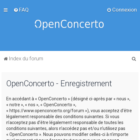
FAQ
Connexion
R
Index du forum
e
c
OpenConcerto - Enregistrement
h
e
En accédant à « OpenConcerto » (désigné ci-après par « nous »,
r
« notre », « nos », « OpenConcerto »,
c
« https://www.openconcerto.org/forum »), vous acceptez d’être
légalement responsable des conditions suivantes. Si vous
h
n’acceptez pas d’être légalement responsable de toutes les
e
conditions suivantes, alors n’accédez pas et/ou n’utilisez pas
« OpenConcerto ». Nous pouvons modifier celles-ci à n’importe
r