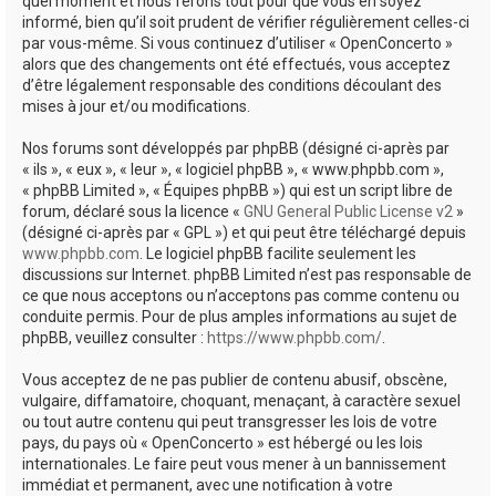
quel moment et nous ferons tout pour que vous en soyez
informé, bien qu’il soit prudent de vérifier régulièrement celles-ci
par vous-même. Si vous continuez d’utiliser « OpenConcerto »
alors que des changements ont été effectués, vous acceptez
d’être légalement responsable des conditions découlant des
mises à jour et/ou modifications.
Nos forums sont développés par phpBB (désigné ci-après par
« ils », « eux », « leur », « logiciel phpBB », « www.phpbb.com »,
« phpBB Limited », « Équipes phpBB ») qui est un script libre de
forum, déclaré sous la licence «
GNU General Public License v2
»
(désigné ci-après par « GPL ») et qui peut être téléchargé depuis
www.phpbb.com
. Le logiciel phpBB facilite seulement les
discussions sur Internet. phpBB Limited n’est pas responsable de
ce que nous acceptons ou n’acceptons pas comme contenu ou
conduite permis. Pour de plus amples informations au sujet de
phpBB, veuillez consulter :
https://www.phpbb.com/
.
Vous acceptez de ne pas publier de contenu abusif, obscène,
vulgaire, diffamatoire, choquant, menaçant, à caractère sexuel
ou tout autre contenu qui peut transgresser les lois de votre
pays, du pays où « OpenConcerto » est hébergé ou les lois
internationales. Le faire peut vous mener à un bannissement
immédiat et permanent, avec une notification à votre