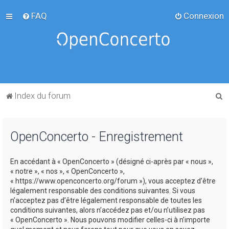
FAQ
Connexion
R
Index du forum
e
c
OpenConcerto - Enregistrement
h
e
En accédant à « OpenConcerto » (désigné ci-après par « nous »,
r
« notre », « nos », « OpenConcerto »,
c
« https://www.openconcerto.org/forum »), vous acceptez d’être
légalement responsable des conditions suivantes. Si vous
h
n’acceptez pas d’être légalement responsable de toutes les
e
conditions suivantes, alors n’accédez pas et/ou n’utilisez pas
« OpenConcerto ». Nous pouvons modifier celles-ci à n’importe
r