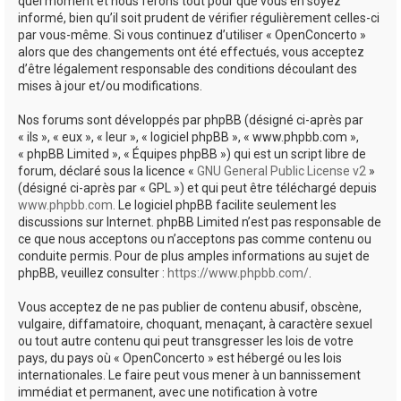
quel moment et nous ferons tout pour que vous en soyez
informé, bien qu’il soit prudent de vérifier régulièrement celles-ci
par vous-même. Si vous continuez d’utiliser « OpenConcerto »
alors que des changements ont été effectués, vous acceptez
d’être légalement responsable des conditions découlant des
mises à jour et/ou modifications.
Nos forums sont développés par phpBB (désigné ci-après par
« ils », « eux », « leur », « logiciel phpBB », « www.phpbb.com »,
« phpBB Limited », « Équipes phpBB ») qui est un script libre de
forum, déclaré sous la licence «
GNU General Public License v2
»
(désigné ci-après par « GPL ») et qui peut être téléchargé depuis
www.phpbb.com
. Le logiciel phpBB facilite seulement les
discussions sur Internet. phpBB Limited n’est pas responsable de
ce que nous acceptons ou n’acceptons pas comme contenu ou
conduite permis. Pour de plus amples informations au sujet de
phpBB, veuillez consulter :
https://www.phpbb.com/
.
Vous acceptez de ne pas publier de contenu abusif, obscène,
vulgaire, diffamatoire, choquant, menaçant, à caractère sexuel
ou tout autre contenu qui peut transgresser les lois de votre
pays, du pays où « OpenConcerto » est hébergé ou les lois
internationales. Le faire peut vous mener à un bannissement
immédiat et permanent, avec une notification à votre