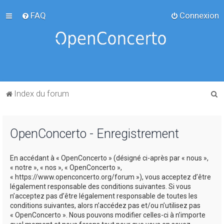
FAQ
Connexion
R
Index du forum
e
c
OpenConcerto - Enregistrement
h
e
En accédant à « OpenConcerto » (désigné ci-après par « nous »,
r
« notre », « nos », « OpenConcerto »,
c
« https://www.openconcerto.org/forum »), vous acceptez d’être
légalement responsable des conditions suivantes. Si vous
h
n’acceptez pas d’être légalement responsable de toutes les
e
conditions suivantes, alors n’accédez pas et/ou n’utilisez pas
« OpenConcerto ». Nous pouvons modifier celles-ci à n’importe
r