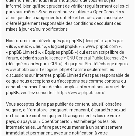
quel moment et nous ferons tout pour que vous en soyez
informé, bien qu’il soit prudent de vérifier régulièrement celles-ci
par vous-même. Si vous continuez d’utiliser « OpenConcerto »
alors que des changements ont été effectués, vous acceptez
d’être légalement responsable des conditions découlant des
mises à jour et/ou modifications.
Nos forums sont développés par phpBB (désigné ci-après par
« ils », « eux », « leur », « logiciel phpBB », « www.phpbb.com »,
« phpBB Limited », « Équipes phpBB ») qui est un script libre de
forum, déclaré sous la licence «
GNU General Public License v2
»
(désigné ci-après par « GPL ») et qui peut être téléchargé depuis
www.phpbb.com
. Le logiciel phpBB facilite seulement les
discussions sur Internet. phpBB Limited n’est pas responsable de
ce que nous acceptons ou n’acceptons pas comme contenu ou
conduite permis. Pour de plus amples informations au sujet de
phpBB, veuillez consulter :
https://www.phpbb.com/
.
Vous acceptez de ne pas publier de contenu abusif, obscène,
vulgaire, diffamatoire, choquant, menaçant, à caractère sexuel
ou tout autre contenu qui peut transgresser les lois de votre
pays, du pays où « OpenConcerto » est hébergé ou les lois
internationales. Le faire peut vous mener à un bannissement
immédiat et permanent, avec une notification à votre