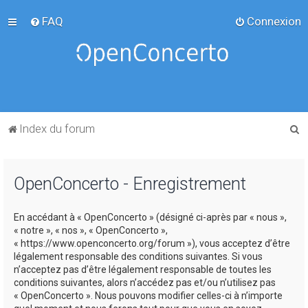
FAQ
Connexion
R
Index du forum
e
c
OpenConcerto - Enregistrement
h
e
En accédant à « OpenConcerto » (désigné ci-après par « nous »,
r
« notre », « nos », « OpenConcerto »,
c
« https://www.openconcerto.org/forum »), vous acceptez d’être
légalement responsable des conditions suivantes. Si vous
h
n’acceptez pas d’être légalement responsable de toutes les
e
conditions suivantes, alors n’accédez pas et/ou n’utilisez pas
« OpenConcerto ». Nous pouvons modifier celles-ci à n’importe
r