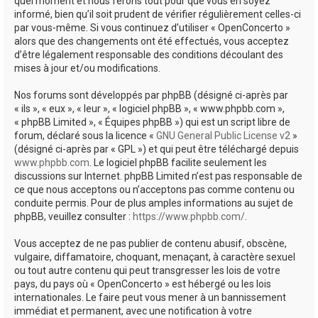
quel moment et nous ferons tout pour que vous en soyez
informé, bien qu’il soit prudent de vérifier régulièrement celles-ci
par vous-même. Si vous continuez d’utiliser « OpenConcerto »
alors que des changements ont été effectués, vous acceptez
d’être légalement responsable des conditions découlant des
mises à jour et/ou modifications.
Nos forums sont développés par phpBB (désigné ci-après par
« ils », « eux », « leur », « logiciel phpBB », « www.phpbb.com »,
« phpBB Limited », « Équipes phpBB ») qui est un script libre de
forum, déclaré sous la licence «
GNU General Public License v2
»
(désigné ci-après par « GPL ») et qui peut être téléchargé depuis
www.phpbb.com
. Le logiciel phpBB facilite seulement les
discussions sur Internet. phpBB Limited n’est pas responsable de
ce que nous acceptons ou n’acceptons pas comme contenu ou
conduite permis. Pour de plus amples informations au sujet de
phpBB, veuillez consulter :
https://www.phpbb.com/
.
Vous acceptez de ne pas publier de contenu abusif, obscène,
vulgaire, diffamatoire, choquant, menaçant, à caractère sexuel
ou tout autre contenu qui peut transgresser les lois de votre
pays, du pays où « OpenConcerto » est hébergé ou les lois
internationales. Le faire peut vous mener à un bannissement
immédiat et permanent, avec une notification à votre