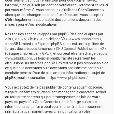
quel moment et nous ferons tout pour que vous en soyez
informé, bien qu’il soit prudent de vérifier régulièrement celles-ci
par vous-même. Si vous continuez d’utiliser « OpenConcerto »
alors que des changements ont été effectués, vous acceptez
d’être légalement responsable des conditions découlant des
mises à jour et/ou modifications.
Nos forums sont développés par phpBB (désigné ci-après par
« ils », « eux », « leur », « logiciel phpBB », « www.phpbb.com »,
« phpBB Limited », « Équipes phpBB ») qui est un script libre de
forum, déclaré sous la licence «
GNU General Public License v2
»
(désigné ci-après par « GPL ») et qui peut être téléchargé depuis
www.phpbb.com
. Le logiciel phpBB facilite seulement les
discussions sur Internet. phpBB Limited n’est pas responsable de
ce que nous acceptons ou n’acceptons pas comme contenu ou
conduite permis. Pour de plus amples informations au sujet de
phpBB, veuillez consulter :
https://www.phpbb.com/
.
Vous acceptez de ne pas publier de contenu abusif, obscène,
vulgaire, diffamatoire, choquant, menaçant, à caractère sexuel
ou tout autre contenu qui peut transgresser les lois de votre
pays, du pays où « OpenConcerto » est hébergé ou les lois
internationales. Le faire peut vous mener à un bannissement
immédiat et permanent, avec une notification à votre