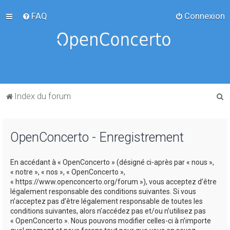
FAQ
Connexion
R
Index du forum
e
c
OpenConcerto - Enregistrement
h
e
En accédant à « OpenConcerto » (désigné ci-après par « nous »,
r
« notre », « nos », « OpenConcerto »,
c
« https://www.openconcerto.org/forum »), vous acceptez d’être
légalement responsable des conditions suivantes. Si vous
h
n’acceptez pas d’être légalement responsable de toutes les
e
conditions suivantes, alors n’accédez pas et/ou n’utilisez pas
« OpenConcerto ». Nous pouvons modifier celles-ci à n’importe
r