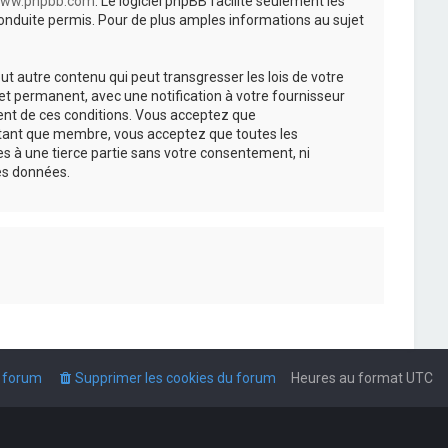
ww.phpbb.com
. Le logiciel phpBB facilite seulement les
nduite permis. Pour de plus amples informations au sujet
t autre contenu qui peut transgresser les lois de votre
t permanent, avec une notification à votre fournisseur
ment de ces conditions. Vous acceptez que
n tant que membre, vous acceptez que toutes les
s à une tierce partie sans votre consentement, ni
es données.
u forum
Supprimer les cookies du forum
Heures au format
UTC