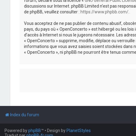
forum, déclaré sous la licence «
GNU General Public Licens
discussions sur Internet. phpBB Limited n’est pas respon
de phpBB, veuillez consulter :
https://www.phpbb.com/
.
Vous acceptez de ne pas publier de contenu abusif, obscène
pays, du pays où « OpenConcerto » est hébergé ou les lois
d’accès à Internet si nous le jugeons nécessaire. Les adr
« OpenConcerto » supprime, modifie, déplace ou verrouille
informations que vous avez saisies soient stockées dans n
« OpenConcerto », ni phpBB ne pourront être tenus comme 
Index du forum
Powered by
phpBB
™
• Design by
PlanetStyles
Traduit par
phpBB-fr.com