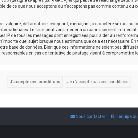
e v2
» (désigné ci-après par « GPL ») et qui peut être téléchargé depuis
w
sable de ce que nous acceptons ou n’acceptons pas comme contenu ou co
, vulgaire, diffamatoire, choquant, menaçant, à caractère sexuel ou tou
 internationales. Le faire peut vous mener à un bannissement immédiat e
esses IP de tous les messages sont enregistrées pour aider au renforce
 n’importe quel sujet lorsque nous estimons que cela est nécessaire. E
otre base de données. Bien que ces informations ne soient pas diffusée
responsables en cas de tentative de piratage visant à compromettre l
Nous contacter
L’équipe d