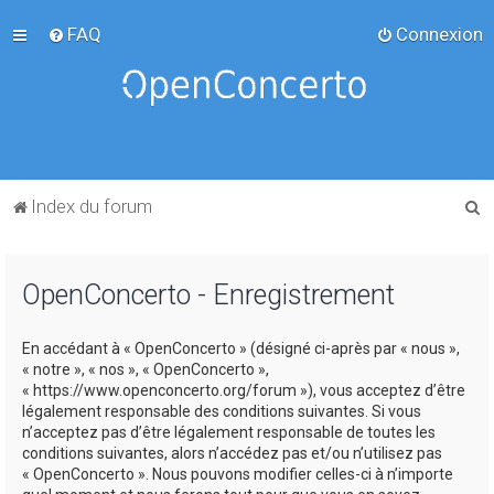
FAQ
Connexion
R
Index du forum
e
c
OpenConcerto - Enregistrement
h
e
En accédant à « OpenConcerto » (désigné ci-après par « nous »,
r
« notre », « nos », « OpenConcerto »,
c
« https://www.openconcerto.org/forum »), vous acceptez d’être
légalement responsable des conditions suivantes. Si vous
h
n’acceptez pas d’être légalement responsable de toutes les
e
conditions suivantes, alors n’accédez pas et/ou n’utilisez pas
« OpenConcerto ». Nous pouvons modifier celles-ci à n’importe
r