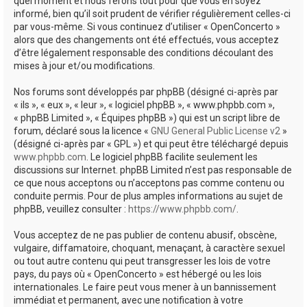
quel moment et nous ferons tout pour que vous en soyez
informé, bien qu’il soit prudent de vérifier régulièrement celles-ci
par vous-même. Si vous continuez d’utiliser « OpenConcerto »
alors que des changements ont été effectués, vous acceptez
d’être légalement responsable des conditions découlant des
mises à jour et/ou modifications.
Nos forums sont développés par phpBB (désigné ci-après par
« ils », « eux », « leur », « logiciel phpBB », « www.phpbb.com »,
« phpBB Limited », « Équipes phpBB ») qui est un script libre de
forum, déclaré sous la licence «
GNU General Public License v2
»
(désigné ci-après par « GPL ») et qui peut être téléchargé depuis
www.phpbb.com
. Le logiciel phpBB facilite seulement les
discussions sur Internet. phpBB Limited n’est pas responsable de
ce que nous acceptons ou n’acceptons pas comme contenu ou
conduite permis. Pour de plus amples informations au sujet de
phpBB, veuillez consulter :
https://www.phpbb.com/
.
Vous acceptez de ne pas publier de contenu abusif, obscène,
vulgaire, diffamatoire, choquant, menaçant, à caractère sexuel
ou tout autre contenu qui peut transgresser les lois de votre
pays, du pays où « OpenConcerto » est hébergé ou les lois
internationales. Le faire peut vous mener à un bannissement
immédiat et permanent, avec une notification à votre