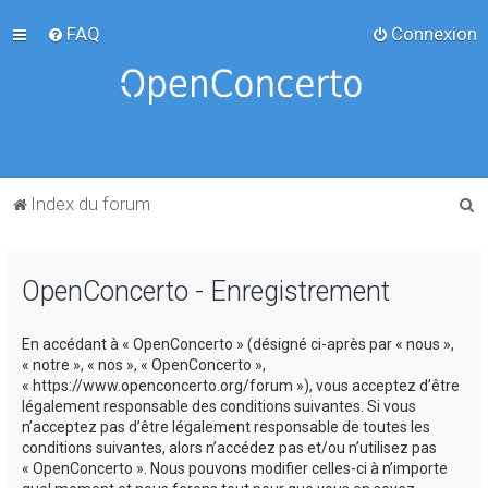
FAQ
Connexion
R
Index du forum
e
c
OpenConcerto - Enregistrement
h
e
En accédant à « OpenConcerto » (désigné ci-après par « nous »,
r
« notre », « nos », « OpenConcerto »,
c
« https://www.openconcerto.org/forum »), vous acceptez d’être
légalement responsable des conditions suivantes. Si vous
h
n’acceptez pas d’être légalement responsable de toutes les
e
conditions suivantes, alors n’accédez pas et/ou n’utilisez pas
« OpenConcerto ». Nous pouvons modifier celles-ci à n’importe
r