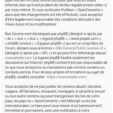
quel moment et nous ferons tout pour que vous en soyez
informé, bien qu’il soit prudent de vérifier régulièrement celles-ci
par vous-même. Si vous continuez d’utiliser « OpenConcerto »
alors que des changements ont été effectués, vous acceptez
d’être légalement responsable des conditions découlant des
mises à jour et/ou modifications.
Nos forums sont développés par phpBB (désigné ci-après par
« ils », « eux », « leur », « logiciel phpBB », « www.phpbb.com »,
« phpBB Limited », « Équipes phpBB ») qui est un script libre de
forum, déclaré sous la licence «
GNU General Public License v2
»
(désigné ci-après par « GPL ») et qui peut être téléchargé depuis
www.phpbb.com
. Le logiciel phpBB facilite seulement les
discussions sur Internet. phpBB Limited n’est pas responsable de
ce que nous acceptons ou n’acceptons pas comme contenu ou
conduite permis. Pour de plus amples informations au sujet de
phpBB, veuillez consulter :
https://www.phpbb.com/
.
Vous acceptez de ne pas publier de contenu abusif, obscène,
vulgaire, diffamatoire, choquant, menaçant, à caractère sexuel
ou tout autre contenu qui peut transgresser les lois de votre
pays, du pays où « OpenConcerto » est hébergé ou les lois
internationales. Le faire peut vous mener à un bannissement
immédiat et permanent, avec une notification à votre