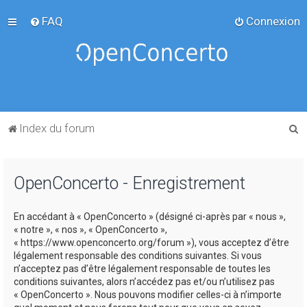
FAQ
Connexion
R
Index du forum
e
c
OpenConcerto - Enregistrement
h
e
En accédant à « OpenConcerto » (désigné ci-après par « nous »,
r
« notre », « nos », « OpenConcerto »,
c
« https://www.openconcerto.org/forum »), vous acceptez d’être
légalement responsable des conditions suivantes. Si vous
h
n’acceptez pas d’être légalement responsable de toutes les
e
conditions suivantes, alors n’accédez pas et/ou n’utilisez pas
« OpenConcerto ». Nous pouvons modifier celles-ci à n’importe
r