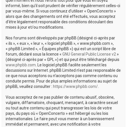
quel moment et nous ferons tout pour que vous en soyez
informé, bien qu’il soit prudent de vérifier régulièrement celles-ci
par vous-même. Si vous continuez d’utiliser « OpenConcerto »
alors que des changements ont été effectués, vous acceptez
d’être légalement responsable des conditions découlant des
mises à jour et/ou modifications.
Nos forums sont développés par phpBB (désigné ci-après par
« ils », « eux », « leur », « logiciel phpBB », « www.phpbb.com »,
« phpBB Limited », « Équipes phpBB ») qui est un script libre de
forum, déclaré sous la licence «
GNU General Public License v2
»
(désigné ci-après par « GPL ») et qui peut être téléchargé depuis
www.phpbb.com
. Le logiciel phpBB facilite seulement les
discussions sur Internet. phpBB Limited n’est pas responsable de
ce que nous acceptons ou n’acceptons pas comme contenu ou
conduite permis. Pour de plus amples informations au sujet de
phpBB, veuillez consulter :
https://www.phpbb.com/
.
Vous acceptez de ne pas publier de contenu abusif, obscène,
vulgaire, diffamatoire, choquant, menaçant, à caractère sexuel
ou tout autre contenu qui peut transgresser les lois de votre
pays, du pays où « OpenConcerto » est hébergé ou les lois
internationales. Le faire peut vous mener à un bannissement
immédiat et permanent, avec une notification à votre