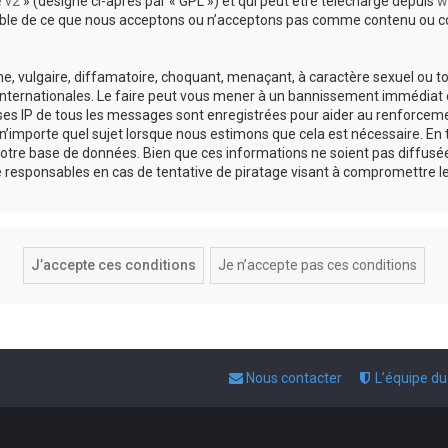
e v2
» (désigné ci-après par « GPL ») et qui peut être téléchargé depuis
w
sable de ce que nous acceptons ou n’acceptons pas comme contenu ou co
, vulgaire, diffamatoire, choquant, menaçant, à caractère sexuel ou tou
 internationales. Le faire peut vous mener à un bannissement immédiat e
esses IP de tous les messages sont enregistrées pour aider au renforce
 n’importe quel sujet lorsque nous estimons que cela est nécessaire. E
otre base de données. Bien que ces informations ne soient pas diffusée
responsables en cas de tentative de piratage visant à compromettre l
Nous contacter
L’équipe d