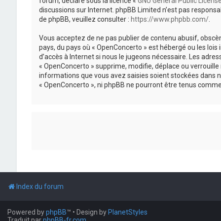
forum, déclaré sous la licence «
GNU General Public Licens
discussions sur Internet. phpBB Limited n’est pas respon
de phpBB, veuillez consulter :
https://www.phpbb.com/
.
Vous acceptez de ne pas publier de contenu abusif, obscène
pays, du pays où « OpenConcerto » est hébergé ou les lois
d’accès à Internet si nous le jugeons nécessaire. Les adr
« OpenConcerto » supprime, modifie, déplace ou verrouille
informations que vous avez saisies soient stockées dans n
« OpenConcerto », ni phpBB ne pourront être tenus comme 
Index du forum
Powered by
phpBB
™
• Design by
PlanetStyles
Traduit par
phpBB-fr.com