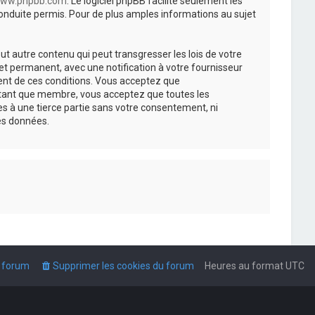
ww.phpbb.com
. Le logiciel phpBB facilite seulement les
nduite permis. Pour de plus amples informations au sujet
t autre contenu qui peut transgresser les lois de votre
t permanent, avec une notification à votre fournisseur
ment de ces conditions. Vous acceptez que
n tant que membre, vous acceptez que toutes les
s à une tierce partie sans votre consentement, ni
es données.
u forum
Supprimer les cookies du forum
Heures au format
UTC