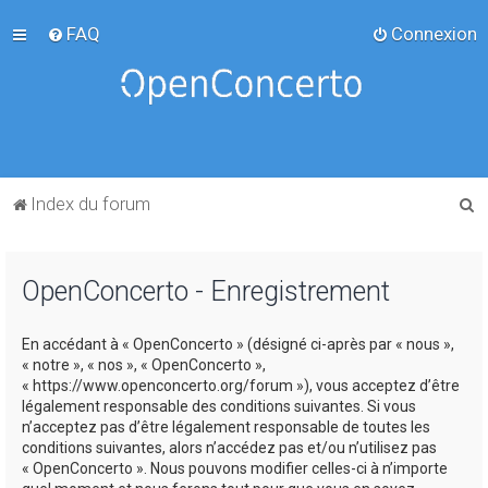
FAQ
Connexion
R
Index du forum
e
c
OpenConcerto - Enregistrement
h
e
En accédant à « OpenConcerto » (désigné ci-après par « nous »,
r
« notre », « nos », « OpenConcerto »,
c
« https://www.openconcerto.org/forum »), vous acceptez d’être
légalement responsable des conditions suivantes. Si vous
h
n’acceptez pas d’être légalement responsable de toutes les
e
conditions suivantes, alors n’accédez pas et/ou n’utilisez pas
« OpenConcerto ». Nous pouvons modifier celles-ci à n’importe
r