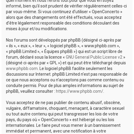
quel moment et nous ferons tout pour que vous en soyez
informé, bien qu’il soit prudent de vérifier régulièrement celles-ci
par vous-même. Si vous continuez d’utiliser « OpenConcerto »
alors que des changements ont été effectués, vous acceptez
d’être légalement responsable des conditions découlant des
mises à jour et/ou modifications.
Nos forums sont développés par phpBB (désigné ci-après par
« ils », « eux », « leur », « logiciel phpBB », « www.phpbb.com »,
« phpBB Limited », « Équipes phpBB ») qui est un script libre de
forum, déclaré sous la licence «
GNU General Public License v2
»
(désigné ci-après par « GPL ») et qui peut être téléchargé depuis
www.phpbb.com
. Le logiciel phpBB facilite seulement les
discussions sur Internet. phpBB Limited n’est pas responsable de
ce que nous acceptons ou n’acceptons pas comme contenu ou
conduite permis. Pour de plus amples informations au sujet de
phpBB, veuillez consulter :
https://www.phpbb.com/
.
Vous acceptez de ne pas publier de contenu abusif, obscène,
vulgaire, diffamatoire, choquant, menaçant, à caractère sexuel
ou tout autre contenu qui peut transgresser les lois de votre
pays, du pays où « OpenConcerto » est hébergé ou les lois
internationales. Le faire peut vous mener à un bannissement
immédiat et permanent, avec une notification à votre