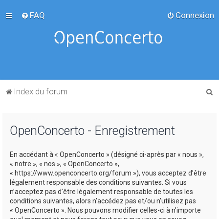
FAQ
Connexion
R
Index du forum
e
c
OpenConcerto - Enregistrement
h
e
En accédant à « OpenConcerto » (désigné ci-après par « nous »,
r
« notre », « nos », « OpenConcerto »,
c
« https://www.openconcerto.org/forum »), vous acceptez d’être
légalement responsable des conditions suivantes. Si vous
h
n’acceptez pas d’être légalement responsable de toutes les
e
conditions suivantes, alors n’accédez pas et/ou n’utilisez pas
« OpenConcerto ». Nous pouvons modifier celles-ci à n’importe
r