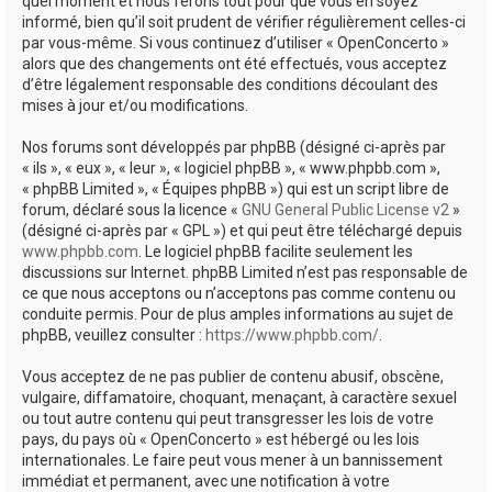
quel moment et nous ferons tout pour que vous en soyez
informé, bien qu’il soit prudent de vérifier régulièrement celles-ci
par vous-même. Si vous continuez d’utiliser « OpenConcerto »
alors que des changements ont été effectués, vous acceptez
d’être légalement responsable des conditions découlant des
mises à jour et/ou modifications.
Nos forums sont développés par phpBB (désigné ci-après par
« ils », « eux », « leur », « logiciel phpBB », « www.phpbb.com »,
« phpBB Limited », « Équipes phpBB ») qui est un script libre de
forum, déclaré sous la licence «
GNU General Public License v2
»
(désigné ci-après par « GPL ») et qui peut être téléchargé depuis
www.phpbb.com
. Le logiciel phpBB facilite seulement les
discussions sur Internet. phpBB Limited n’est pas responsable de
ce que nous acceptons ou n’acceptons pas comme contenu ou
conduite permis. Pour de plus amples informations au sujet de
phpBB, veuillez consulter :
https://www.phpbb.com/
.
Vous acceptez de ne pas publier de contenu abusif, obscène,
vulgaire, diffamatoire, choquant, menaçant, à caractère sexuel
ou tout autre contenu qui peut transgresser les lois de votre
pays, du pays où « OpenConcerto » est hébergé ou les lois
internationales. Le faire peut vous mener à un bannissement
immédiat et permanent, avec une notification à votre