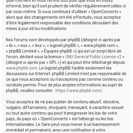
quel moment et nous ferons tout pour que vous en soyez
informé, bien qu’il soit prudent de vérifier régulièrement celles-ci
par vous-même. Si vous continuez d’utiliser « OpenConcerto »
alors que des changements ont été effectués, vous acceptez
d’être légalement responsable des conditions découlant des
mises à jour et/ou modifications.
Nos forums sont développés par phpBB (désigné ci-après par
« ils », « eux », « leur », « logiciel phpBB », « www.phpbb.com »,
« phpBB Limited », « Équipes phpBB ») qui est un script libre de
forum, déclaré sous la licence «
GNU General Public License v2
»
(désigné ci-après par « GPL ») et qui peut être téléchargé depuis
www.phpbb.com
. Le logiciel phpBB facilite seulement les
discussions sur Internet. phpBB Limited n’est pas responsable de
ce que nous acceptons ou n’acceptons pas comme contenu ou
conduite permis. Pour de plus amples informations au sujet de
phpBB, veuillez consulter :
https://www.phpbb.com/
.
Vous acceptez de ne pas publier de contenu abusif, obscène,
vulgaire, diffamatoire, choquant, menaçant, à caractère sexuel
ou tout autre contenu qui peut transgresser les lois de votre
pays, du pays où « OpenConcerto » est hébergé ou les lois
internationales. Le faire peut vous mener à un bannissement
immédiat et permanent, avec une notification à votre