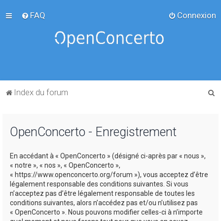
FAQ
Connexion
R
Index du forum
e
c
OpenConcerto - Enregistrement
h
e
En accédant à « OpenConcerto » (désigné ci-après par « nous »,
r
« notre », « nos », « OpenConcerto »,
c
« https://www.openconcerto.org/forum »), vous acceptez d’être
légalement responsable des conditions suivantes. Si vous
h
n’acceptez pas d’être légalement responsable de toutes les
e
conditions suivantes, alors n’accédez pas et/ou n’utilisez pas
« OpenConcerto ». Nous pouvons modifier celles-ci à n’importe
r