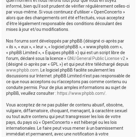
quel moment et nous ferons tout pour que vous en soyez
informé, bien qu’il soit prudent de vérifier régulièrement celles-ci
par vous-même. Si vous continuez d’utiliser « OpenConcerto »
alors que des changements ont été effectués, vous acceptez
d’être légalement responsable des conditions découlant des
mises à jour et/ou modifications.
Nos forums sont développés par phpBB (désigné ci-après par
« ils », « eux », « leur », « logiciel phpBB », « www.phpbb.com »,
« phpBB Limited », « Équipes phpBB ») qui est un script libre de
forum, déclaré sous la licence «
GNU General Public License v2
»
(désigné ci-après par « GPL ») et qui peut être téléchargé depuis
www.phpbb.com
. Le logiciel phpBB facilite seulement les
discussions sur Internet. phpBB Limited n’est pas responsable de
ce que nous acceptons ou n’acceptons pas comme contenu ou
conduite permis. Pour de plus amples informations au sujet de
phpBB, veuillez consulter :
https://www.phpbb.com/
.
Vous acceptez de ne pas publier de contenu abusif, obscène,
vulgaire, diffamatoire, choquant, menaçant, à caractère sexuel
ou tout autre contenu qui peut transgresser les lois de votre
pays, du pays où « OpenConcerto » est hébergé ou les lois
internationales. Le faire peut vous mener à un bannissement
immédiat et permanent, avec une notification à votre