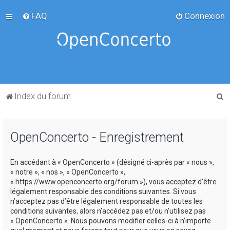
FAQ
Connexion
R
Index du forum
e
c
OpenConcerto - Enregistrement
h
e
En accédant à « OpenConcerto » (désigné ci-après par « nous »,
r
« notre », « nos », « OpenConcerto »,
c
« https://www.openconcerto.org/forum »), vous acceptez d’être
légalement responsable des conditions suivantes. Si vous
h
n’acceptez pas d’être légalement responsable de toutes les
e
conditions suivantes, alors n’accédez pas et/ou n’utilisez pas
« OpenConcerto ». Nous pouvons modifier celles-ci à n’importe
r