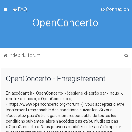
FAQ
Connexion
R
Index du forum
e
c
OpenConcerto - Enregistrement
h
e
En accédant à « OpenConcerto » (désigné ci-après par « nous »,
r
« notre », « nos », « OpenConcerto »,
c
« https://www.openconcerto.org/forum »), vous acceptez d’être
légalement responsable des conditions suivantes. Si vous
h
n’acceptez pas d’être légalement responsable de toutes les
e
conditions suivantes, alors n’accédez pas et/ou n’utilisez pas
« OpenConcerto ». Nous pouvons modifier celles-ci à n’importe
r