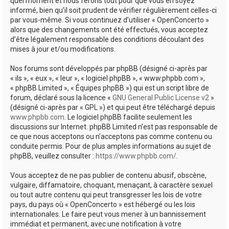
quel moment et nous ferons tout pour que vous en soyez
informé, bien qu’il soit prudent de vérifier régulièrement celles-ci
par vous-même. Si vous continuez d’utiliser « OpenConcerto »
alors que des changements ont été effectués, vous acceptez
d’être légalement responsable des conditions découlant des
mises à jour et/ou modifications.
Nos forums sont développés par phpBB (désigné ci-après par
« ils », « eux », « leur », « logiciel phpBB », « www.phpbb.com »,
« phpBB Limited », « Équipes phpBB ») qui est un script libre de
forum, déclaré sous la licence «
GNU General Public License v2
»
(désigné ci-après par « GPL ») et qui peut être téléchargé depuis
www.phpbb.com
. Le logiciel phpBB facilite seulement les
discussions sur Internet. phpBB Limited n’est pas responsable de
ce que nous acceptons ou n’acceptons pas comme contenu ou
conduite permis. Pour de plus amples informations au sujet de
phpBB, veuillez consulter :
https://www.phpbb.com/
.
Vous acceptez de ne pas publier de contenu abusif, obscène,
vulgaire, diffamatoire, choquant, menaçant, à caractère sexuel
ou tout autre contenu qui peut transgresser les lois de votre
pays, du pays où « OpenConcerto » est hébergé ou les lois
internationales. Le faire peut vous mener à un bannissement
immédiat et permanent, avec une notification à votre