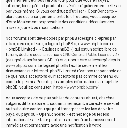
quel moment et nous ferons tout pour que vous en soyez
informé, bien qu’il soit prudent de vérifier régulièrement celles-ci
par vous-même. Si vous continuez d’utiliser « OpenConcerto »
alors que des changements ont été effectués, vous acceptez
d’être légalement responsable des conditions découlant des
mises à jour et/ou modifications.
Nos forums sont développés par phpBB (désigné ci-après par
« ils », « eux », « leur », « logiciel phpBB », « www.phpbb.com »,
« phpBB Limited », « Équipes phpBB ») qui est un script libre de
forum, déclaré sous la licence «
GNU General Public License v2
»
(désigné ci-après par « GPL ») et qui peut être téléchargé depuis
www.phpbb.com
. Le logiciel phpBB facilite seulement les
discussions sur Internet. phpBB Limited n’est pas responsable de
ce que nous acceptons ou n’acceptons pas comme contenu ou
conduite permis. Pour de plus amples informations au sujet de
phpBB, veuillez consulter :
https://www.phpbb.com/
.
Vous acceptez de ne pas publier de contenu abusif, obscène,
vulgaire, diffamatoire, choquant, menaçant, à caractère sexuel
ou tout autre contenu qui peut transgresser les lois de votre
pays, du pays où « OpenConcerto » est hébergé ou les lois
internationales. Le faire peut vous mener à un bannissement
immédiat et permanent, avec une notification à votre