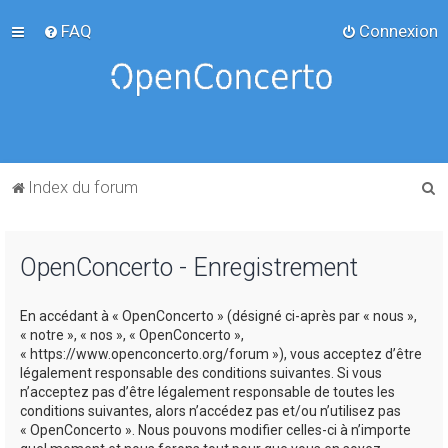
FAQ
Connexion
R
Index du forum
e
c
OpenConcerto - Enregistrement
h
e
En accédant à « OpenConcerto » (désigné ci-après par « nous »,
r
« notre », « nos », « OpenConcerto »,
c
« https://www.openconcerto.org/forum »), vous acceptez d’être
légalement responsable des conditions suivantes. Si vous
h
n’acceptez pas d’être légalement responsable de toutes les
e
conditions suivantes, alors n’accédez pas et/ou n’utilisez pas
« OpenConcerto ». Nous pouvons modifier celles-ci à n’importe
r