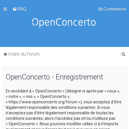
FAQ
Connexion
R
Index du forum
e
c
OpenConcerto - Enregistrement
h
e
En accédant à « OpenConcerto » (désigné ci-après par « nous »,
r
« notre », « nos », « OpenConcerto »,
c
« https://www.openconcerto.org/forum »), vous acceptez d’être
légalement responsable des conditions suivantes. Si vous
h
n’acceptez pas d’être légalement responsable de toutes les
e
conditions suivantes, alors n’accédez pas et/ou n’utilisez pas
« OpenConcerto ». Nous pouvons modifier celles-ci à n’importe
r