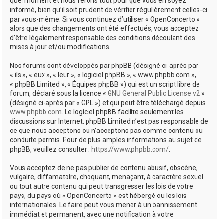
quel moment et nous ferons tout pour que vous en soyez
informé, bien qu’il soit prudent de vérifier régulièrement celles-ci
par vous-même. Si vous continuez d’utiliser « OpenConcerto »
alors que des changements ont été effectués, vous acceptez
d’être légalement responsable des conditions découlant des
mises à jour et/ou modifications.
Nos forums sont développés par phpBB (désigné ci-après par
« ils », « eux », « leur », « logiciel phpBB », « www.phpbb.com »,
« phpBB Limited », « Équipes phpBB ») qui est un script libre de
forum, déclaré sous la licence «
GNU General Public License v2
»
(désigné ci-après par « GPL ») et qui peut être téléchargé depuis
www.phpbb.com
. Le logiciel phpBB facilite seulement les
discussions sur Internet. phpBB Limited n’est pas responsable de
ce que nous acceptons ou n’acceptons pas comme contenu ou
conduite permis. Pour de plus amples informations au sujet de
phpBB, veuillez consulter :
https://www.phpbb.com/
.
Vous acceptez de ne pas publier de contenu abusif, obscène,
vulgaire, diffamatoire, choquant, menaçant, à caractère sexuel
ou tout autre contenu qui peut transgresser les lois de votre
pays, du pays où « OpenConcerto » est hébergé ou les lois
internationales. Le faire peut vous mener à un bannissement
immédiat et permanent, avec une notification à votre