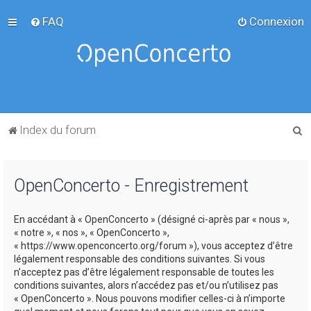
FAQ
Connexion
R
Index du forum
e
c
OpenConcerto - Enregistrement
h
e
En accédant à « OpenConcerto » (désigné ci-après par « nous »,
r
« notre », « nos », « OpenConcerto »,
c
« https://www.openconcerto.org/forum »), vous acceptez d’être
légalement responsable des conditions suivantes. Si vous
h
n’acceptez pas d’être légalement responsable de toutes les
e
conditions suivantes, alors n’accédez pas et/ou n’utilisez pas
« OpenConcerto ». Nous pouvons modifier celles-ci à n’importe
r