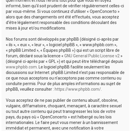
quel moment et nous ferons tout pour que vous en soyez
informé, bien qu’il soit prudent de vérifier régulièrement celles-ci
par vous-même. Si vous continuez d’utiliser « OpenConcerto »
alors que des changements ont été effectués, vous acceptez
d’être légalement responsable des conditions découlant des
mises à jour et/ou modifications.
Nos forums sont développés par phpBB (désigné ci-après par
« ils », « eux », « leur », « logiciel phpBB », « www.phpbb.com »,
« phpBB Limited », « Équipes phpBB ») qui est un script libre de
forum, déclaré sous la licence «
GNU General Public License v2
»
(désigné ci-après par « GPL ») et qui peut être téléchargé depuis
www.phpbb.com
. Le logiciel phpBB facilite seulement les
discussions sur Internet. phpBB Limited n’est pas responsable de
ce que nous acceptons ou n’acceptons pas comme contenu ou
conduite permis. Pour de plus amples informations au sujet de
phpBB, veuillez consulter :
https://www.phpbb.com/
.
Vous acceptez de ne pas publier de contenu abusif, obscène,
vulgaire, diffamatoire, choquant, menaçant, à caractère sexuel
ou tout autre contenu qui peut transgresser les lois de votre
pays, du pays où « OpenConcerto » est hébergé ou les lois
internationales. Le faire peut vous mener à un bannissement
immédiat et permanent, avec une notification à votre